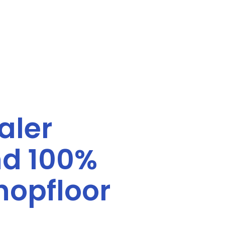
aler
nd 100%
hopfloor