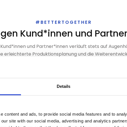
#BETTERTOGETHER
gen Kund*innen und Partne
Kund*innen und Partner*innen verläuft stets auf Augenh
eine erleichterte Produktionsplanung und die Weiterentwic
Details
„Als europäischer Leiterplattenhersteller m
 unserer Elektronik-Produktion ist enorm hoch. Da versagen ei
wollten wir wettbewerbsfähiger werden un
ir die Transparenz und die Verlässlichkeit in unserer Feinplanu
e content and ads, to provide social media features and to analy
Statt in neue Maschinen zu investieren, h
und nutzen unsere Ressourcen in der Produktion optimal. Entsc
 our site with our social media, advertising and analytics partn
unsere Auslastung um bis zu 20 % steigern