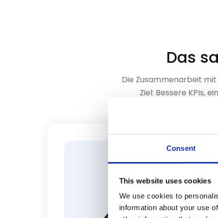
Das sa
Die Zusammenarbeit mit 
Ziel: Bessere KPIs, 
Consent
„Die Komplexität in
This website uses cookies
entschieden, weil w
We use cookies to personalis
Liefertermine ein 
information about your use of