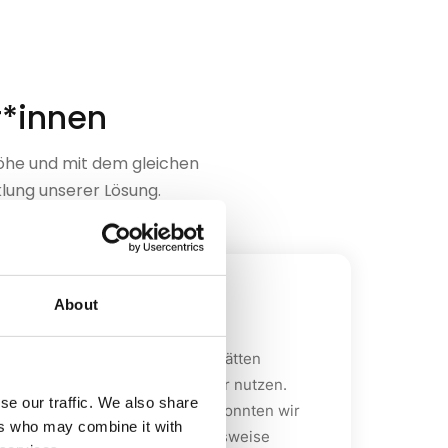
r*innen
öhe und mit dem gleichen
klung unserer Lösung.
About
it internationalen Produktionsstätten
nfache Ansätze. Wir haben uns für PAILOT
d unsere Ressourcen effizienter nutzen.
ng steigern wollen. So halten wir unsere
se our traffic. We also share
aben wir PAILOT eingeführt. So konnten wir
heidungen sollen nicht mehr in einzelnen
ers who may combine it with
 und gleichzeitig unsere Arbeitsweise