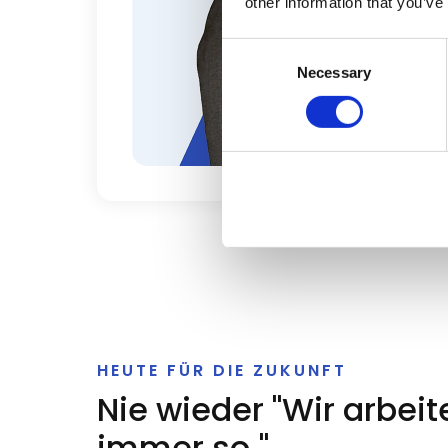
Bereichen getroffe
other information that you’ve
Consent
Ma
Necessary
Selection
Ge
Slide 2 of 4.
HEUTE FÜR DIE ZUKUNFT
Nie wieder "Wir arbei
immer so."