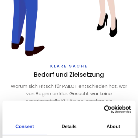
KLARE SACHE
Bedarf und Zielsetzung
Warum sich Fritsch für PAILOT entschieden hat, war
von Beginn an klar: Gesucht war keine
experimentelle KI-Lösung, sondern ein
Planungssystem, das die reale Komplexität der
Elektronikfertigung versteht und abbilden kann. Im
Fokus standen eine realistische, kapazitätsbasierte
Consent
Details
About
Planung, ein jederzeit verlässlicher Überblick über
den Auftragsstatus sowie die Fähigkeit, flexibel auf