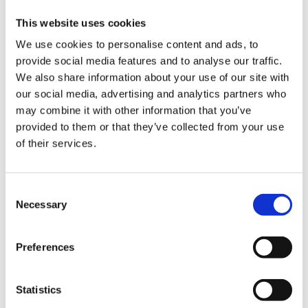
Veränderungen im operativen Alltag zu reagieren.
This website uses cookies
Ziel war es, Planung zentral zu bündeln, ohne an
We use cookies to personalise content and ads, to
operativer Flexibilität zu verlieren und gleichzeitig
provide social media features and to analyse our traffic.
den Umsatz zu steigern, ohne zusätzliche
We also share information about your use of our site with
Ressourcen einsetzen zu müssen.
our social media, advertising and analytics partners who
may combine it with other information that you’ve
provided to them or that they’ve collected from your use
of their services.
Consent
Necessary
Selection
Preferences
Statistics